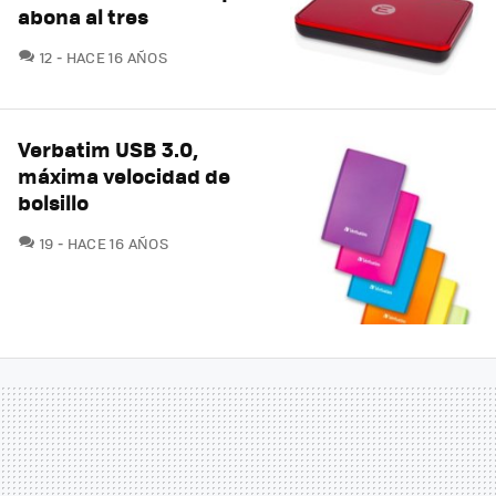
abona al tres
COMENTARIOS
12
HACE 16 AÑOS
Verbatim USB 3.0,
máxima velocidad de
bolsillo
COMENTARIOS
19
HACE 16 AÑOS