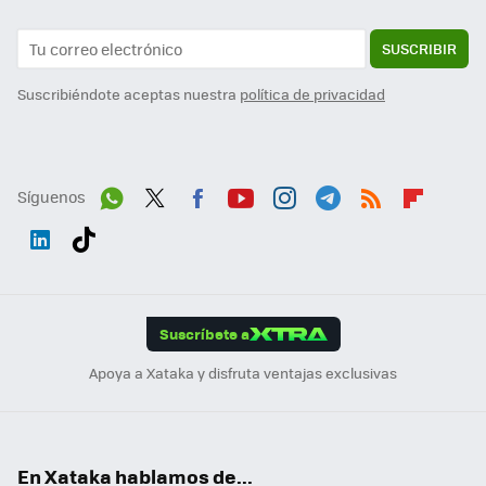
SUSCRIBIR
Suscribiéndote aceptas nuestra
política de privacidad
Síguenos
Wh
Twit
Fac
You
Inst
Tele
RSS
Flip
ats
ter
ebo
tub
agr
gra
boa
Link
Tikt
App
ok
e
am
m
rd
edI
ok
Suscríbete a
n
Apoya a Xataka y disfruta ventajas exclusivas
En Xataka hablamos de...