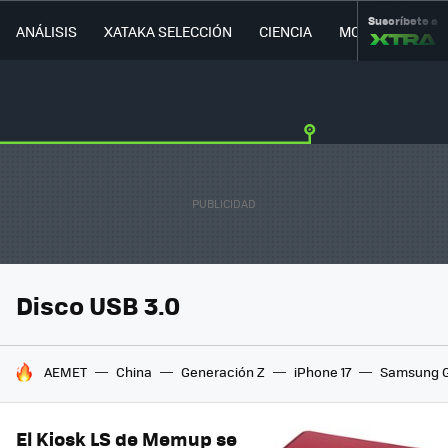
Suscríbete a
ANÁLISIS
XATAKA SELECCIÓN
CIENCIA
MOVILIDAD
Disco USB 3.0
HOY SE HABLA DE
AEMET
China
Generación Z
iPhone 17
Samsung G
El Kiosk LS de Memup se