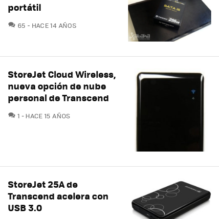
portátil
COMENTARIOS
65
HACE 14 AÑOS
StoreJet Cloud Wireless,
nueva opción de nube
personal de Transcend
COMENTARIOS
1
HACE 15 AÑOS
StoreJet 25A de
Transcend acelera con
USB 3.0