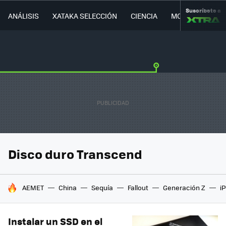
Suscríbete a
ANÁLISIS
XATAKA SELECCIÓN
CIENCIA
MOVILIDAD
Disco duro Transcend
HOY SE HABLA DE
AEMET
China
Sequía
Fallout
Generación Z
i
Instalar un SSD en el