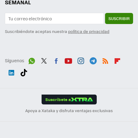
SEMANAL
SUSCRIBIR
Suscribiéndote aceptas nuestra
política de privacidad
Síguenos
Wh
Twit
Fac
You
Inst
Tele
RSS
Flip
ats
ter
ebo
tub
agr
gra
boa
Link
Tikt
App
ok
e
am
m
rd
edI
ok
Suscríbete a
n
Apoya a Xataka y disfruta ventajas exclusivas