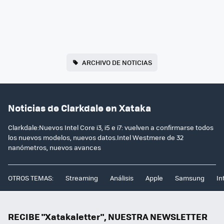
ARCHIVO DE NOTICIAS
Noticias de Clarkdale en Xataka
Clarkdale:Nuevos Intel Core i3, i5 e i7: vuelven a confirmarse todos
los nuevos modelos, nuevos datos.Intel Westmere de 32
nanómetros, nuevos avances
OTROS TEMAS:
Streaming
Análisis
Apple
Samsung
In
RECIBE "Xatakaletter", NUESTRA NEWSLETTER