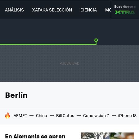
Suscríbete a
ANÁLISIS
XATAKA SELECCIÓN
CIENCIA
MOVILIDAD
Berlín
HOY SE HABLA DE
AEMET
China
Bill Gates
Generación Z
iPhone 18
En Alemania se abren