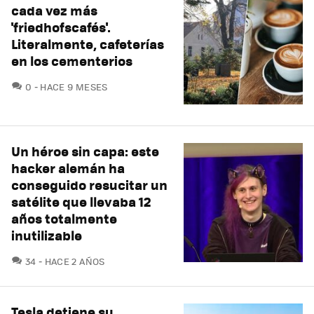
cada vez más
'friedhofscafés'.
Literalmente, cafeterías
en los cementerios
COMENTARIOS
0
HACE 9 MESES
Un héroe sin capa: este
hacker alemán ha
conseguido resucitar un
satélite que llevaba 12
años totalmente
inutilizable
COMENTARIOS
34
HACE 2 AÑOS
Tesla detiene su