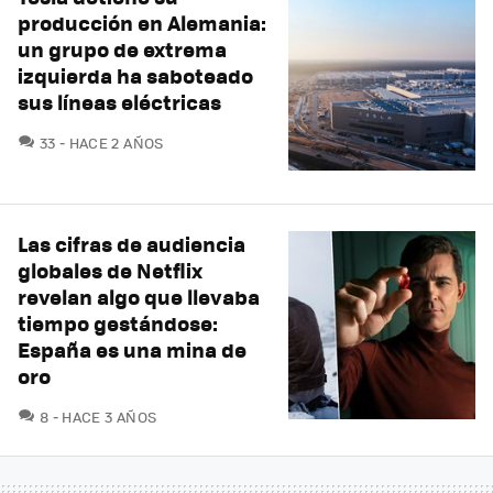
producción en Alemania:
un grupo de extrema
izquierda ha saboteado
sus líneas eléctricas
COMENTARIOS
33
HACE 2 AÑOS
Las cifras de audiencia
globales de Netflix
revelan algo que llevaba
tiempo gestándose:
España es una mina de
oro
COMENTARIOS
8
HACE 3 AÑOS