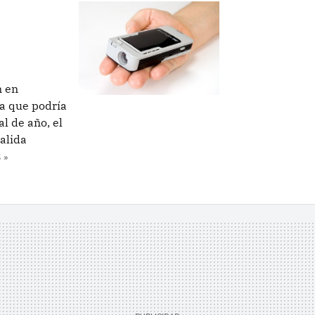
n en
la que podría
l de año, el
alida
 »