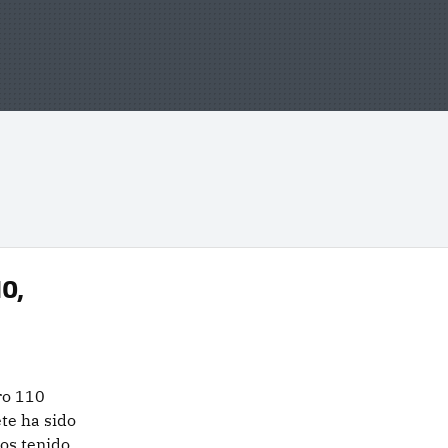
0,
ro 110
te ha sido
os tenido