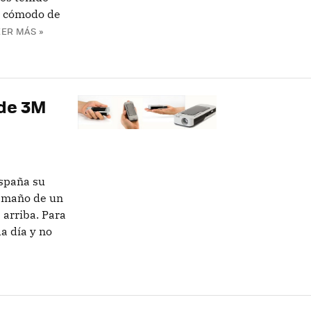
n cómodo de
EER MÁS »
 de 3M
spaña su
tamaño de un
 arriba. Para
a día y no