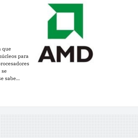
a que
núcleos para
procesadores
 se
e sabe...