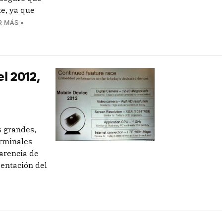
e, ya que
R MÁS »
l 2012,
s grandes,
erminales
arencia de
sentación del