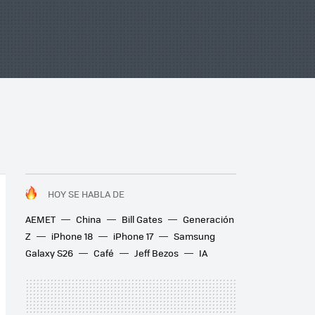
HOY SE HABLA DE
AEMET
China
Bill Gates
Generación
Z
iPhone 18
iPhone 17
Samsung
Galaxy S26
Café
Jeff Bezos
IA