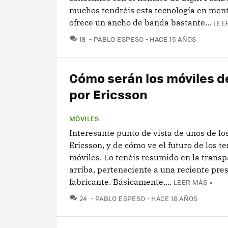
muchos tendréis esta tecnología en ment
ofrece un ancho de banda bastante...
LEE
COMENTARIOS
18
PABLO ESPESO
HACE 15 AÑOS
Cómo serán los móviles de
por Ericsson
MÓVILES
Interesante punto de vista de unos de lo
Ericsson, y de cómo ve el futuro de los t
móviles. Lo tenéis resumido en la transp
arriba, perteneciente a una reciente pre
fabricante. Básicamente,...
LEER MÁS »
COMENTARIOS
24
PABLO ESPESO
HACE 18 AÑOS