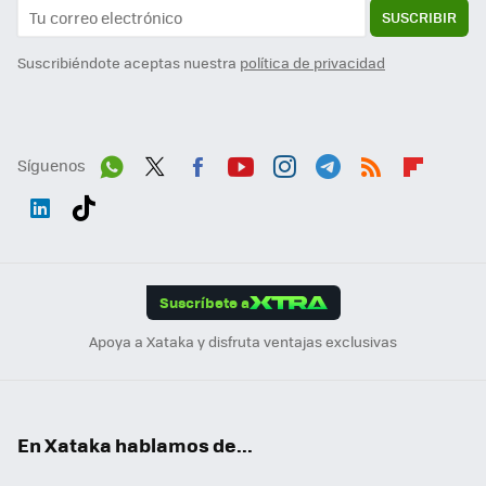
SUSCRIBIR
Suscribiéndote aceptas nuestra
política de privacidad
Síguenos
Wh
Twit
Fac
You
Inst
Tele
RSS
Flip
ats
ter
ebo
tub
agr
gra
boa
Link
Tikt
App
ok
e
am
m
rd
edI
ok
Suscríbete a
n
Apoya a Xataka y disfruta ventajas exclusivas
En Xataka hablamos de...