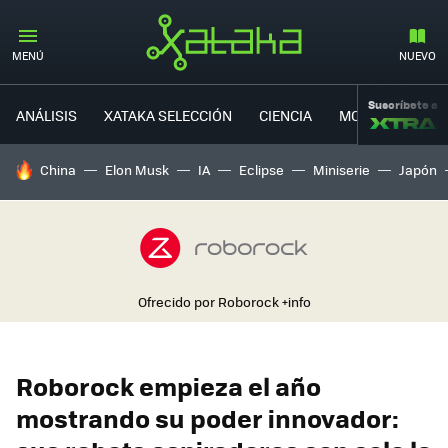
MENÚ
NUEVO
Suscríbete a
ANÁLISIS
XATAKA SELECCIÓN
CIENCIA
MOVILIDAD
HOY SE HABLA DE
China
Elon Musk
IA
Eclipse
Miniserie
Japón
Ofrecido por Roborock
+info
Roborock empieza el año
mostrando su poder innovador: