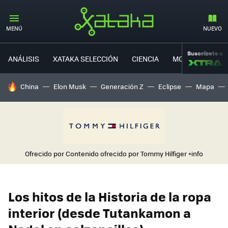
MENÚ
NUEVO
Suscríbete a
ANÁLISIS
XATAKA SELECCIÓN
CIENCIA
MOVILIDAD
HOY SE HABLA DE
China
Elon Musk
Generación Z
Eclipse
Mapa
Ofrecido por Contenido ofrecido por Tommy Hilfiger
+info
Los hitos de la Historia de la ropa
interior (desde Tutankamon a