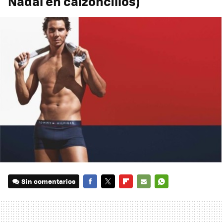
Nadal en calzoncillos)
Sin comentarios
FACEBOOK
TWITTER
FLIPBOARD
E-
WHATSAPP
MAIL