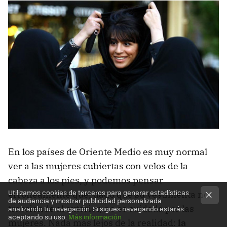
En los países de Oriente Medio es muy normal
ver a las mujeres cubiertas con velos de la
cabeza a los pies, y podemos pensar
Utilizamos cookies de terceros para generar estadísticas
erróneamente que, dado que su vestimenta no
de audiencia y mostrar publicidad personalizada
trasciende al exterior, no es cuidada por las
analizando tu navegación. Si sigues navegando estarás
aceptando su uso.
Más información
mujeres. Nada más lejos de la realidad:
la