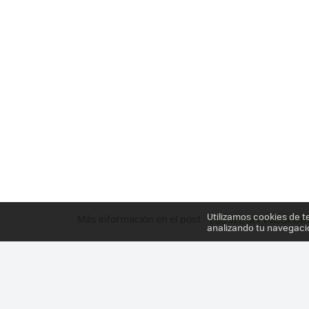
Utilizamos cookies de t
Más información en el post
LOS WD MY PASSPOR
analizando tu navegaci