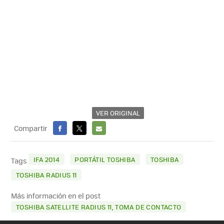
VER ORIGINAL
Compartir
FACEBOOK
X
E-
MAIL
IFA 2014
PORTÁTIL TOSHIBA
TOSHIBA
Tags
TOSHIBA RADIUS 11
Más información en el post
TOSHIBA SATELLITE RADIUS 11, TOMA DE CONTACTO