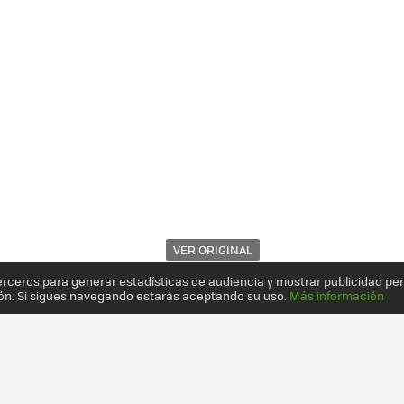
VER ORIGINAL
erceros para generar estadísticas de audiencia y mostrar publicidad pe
ón. Si sigues navegando estarás aceptando su uso.
Más información