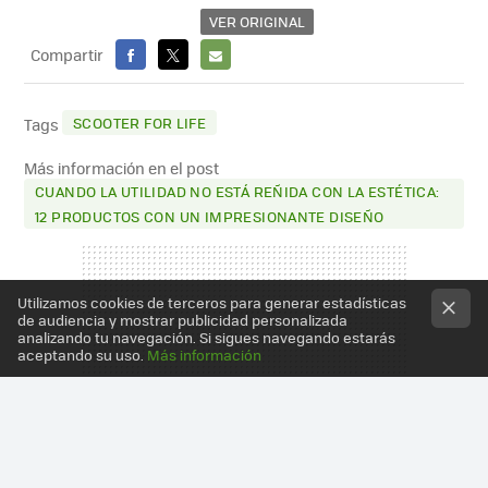
VER ORIGINAL
Compartir
FACEBOOK
X
E-
MAIL
SCOOTER FOR LIFE
Tags
Más información en el post
CUANDO LA UTILIDAD NO ESTÁ REÑIDA CON LA ESTÉTICA:
12 PRODUCTOS CON UN IMPRESIONANTE DISEÑO
Utilizamos cookies de terceros para generar estadísticas
de audiencia y mostrar publicidad personalizada
analizando tu navegación. Si sigues navegando estarás
aceptando su uso.
Más información