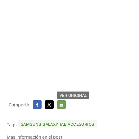
VER ORIGINAL
Compartir
FACEBOOK
X
E-
MAIL
SAMSUNG GALAXY TAB ACCESORIOS
Tags
Más información en el post