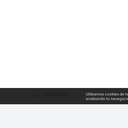
Utilizamos cookies de t
POPUTAR P1
Tags
analizando tu navegaci
Más información en el post
CUANDO LA UTILIDAD