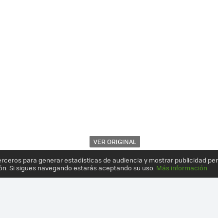
VER ORIGINAL
erceros para generar estadísticas de audiencia y mostrar publicidad pe
ón. Si sigues navegando estarás aceptando su uso.
Más información
 NO ESTÁ REÑIDA CON LA ESTÉTICA: 12 PRODUCTOS CON UN IMPRES