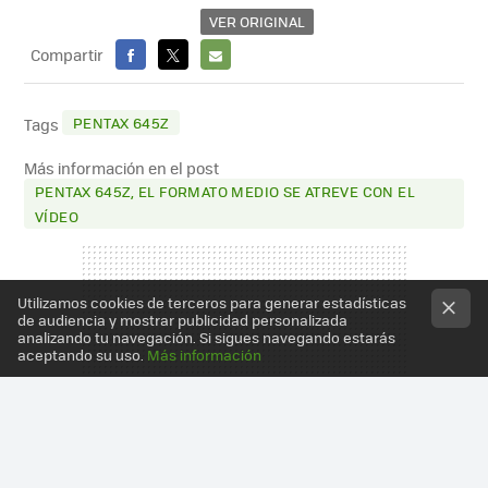
VER ORIGINAL
Compartir
FACEBOOK
X
E-
MAIL
PENTAX 645Z
Tags
Más información en el post
PENTAX 645Z, EL FORMATO MEDIO SE ATREVE CON EL
VÍDEO
Utilizamos cookies de terceros para generar estadísticas
de audiencia y mostrar publicidad personalizada
analizando tu navegación. Si sigues navegando estarás
aceptando su uso.
Más información