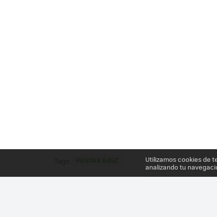
Utilizamos cookies de t
PENTAX 645Z
Tags
analizando tu navegaci
Más información en el post
PENTAX 645Z, EL FOR