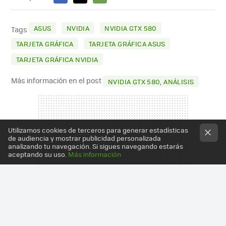
FACEBOOK
X
E-
MAIL
ASUS
NVIDIA
NVIDIA GTX 580
Tags
TARJETA GRÁFICA
TARJETA GRÁFICA ASUS
TARJETA GRÁFICA NVIDIA
Más información en el post
NVIDIA GTX 580, ANÁLISIS
Utilizamos cookies de terceros para generar estadísticas
de audiencia y mostrar publicidad personalizada
analizando tu navegación. Si sigues navegando estarás
aceptando su uso.
Más información