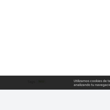
Utilizamos cookies de t
NIU
Tags
analizando tu navegaci
Más información en el post
CUANDO LA UTILIDAD