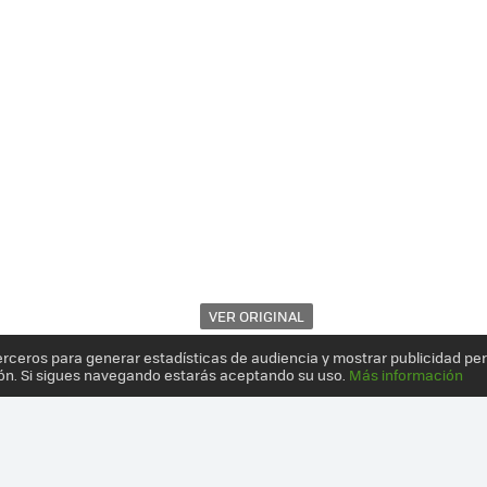
VER ORIGINAL
erceros para generar estadísticas de audiencia y mostrar publicidad pe
ón. Si sigues navegando estarás aceptando su uso.
Más información
 NO ESTÁ REÑIDA CON LA ESTÉTICA: 12 PRODUCTOS CON UN IMPRES