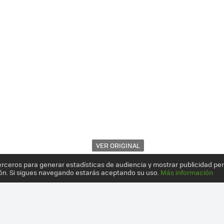
VER ORIGINAL
erceros para generar estadísticas de audiencia y mostrar publicidad pe
ón. Si sigues navegando estarás aceptando su uso.
Más información
 NO ESTÁ REÑIDA CON LA ESTÉTICA: 12 PRODUCTOS CON UN IMPRES