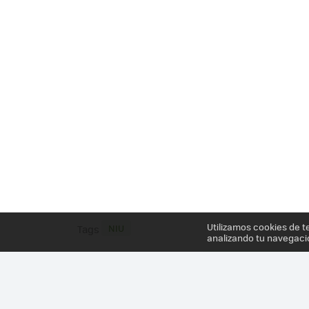
Utilizamos cookies de t
NIU
Tags
analizando tu navegaci
Más información en el post
CUANDO LA UTILIDAD