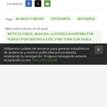
Compartir
FACEBOOK
X
E-
MAIL
BLANCO Y NEGRO
FOTOGRAFÍA
MOTOROLA
Tags
Más información en el post
MOTO Z2 FORCE, ANÁLISIS: LA FUERZA ACOMPAÑA POR
FUERA Y POR DENTRO A ESTE OTRO TITÁN CON DOBLE
CÁMARA Y SIN JACK
Utilizamos cookies de terceros para generar estadísticas
de audiencia y mostrar publicidad personalizada
analizando tu navegación. Si sigues navegando estarás
aceptando su uso.
Más información