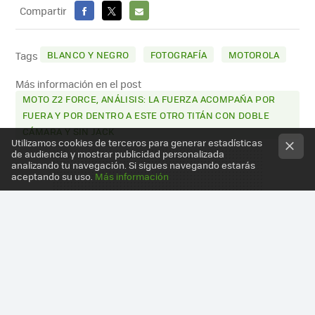
Compartir
FACEBOOK
X
E-
MAIL
BLANCO Y NEGRO
FOTOGRAFÍA
MOTOROLA
Tags
Más información en el post
MOTO Z2 FORCE, ANÁLISIS: LA FUERZA ACOMPAÑA POR
FUERA Y POR DENTRO A ESTE OTRO TITÁN CON DOBLE
CÁMARA Y SIN JACK
Utilizamos cookies de terceros para generar estadísticas
de audiencia y mostrar publicidad personalizada
analizando tu navegación. Si sigues navegando estarás
aceptando su uso.
Más información