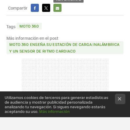
Compartir
FACEBOOK
X
E-
MAIL
MOTO 360
Tags
Más información en el post
MOTO 360 ENSEÑA SU ESTACIÓN DE CARGA INALÁMBRICA
Y UN SENSOR DE RITMO CARDIACO
Utilizamos cookies de terceros para generar estadísticas
de audiencia y mostrar publicidad personalizada
analizando tu navegación. Si sigues navegando estarás
aceptando su uso.
Más información