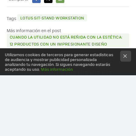
FACEBOOK
X
E-
MAIL
LOTUS SIT-STAND WORKSTATION
Tags
Más información en el post
CUANDO LA UTILIDAD NO ESTÁ REÑIDA CON LA ESTÉTICA:
12 PRODUCTOS CON UN IMPRESIONANTE DISEÑO
Utilizamos cookies de terceros para generar estadísticas
de audiencia y mostrar publicidad personalizada
analizando tu navegación. Si sigues navegando estarás
aceptando su uso.
Más información