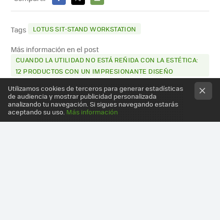
FACEBOOK
X
E-
MAIL
LOTUS SIT-STAND WORKSTATION
Tags
Más información en el post
CUANDO LA UTILIDAD NO ESTÁ REÑIDA CON LA ESTÉTICA:
12 PRODUCTOS CON UN IMPRESIONANTE DISEÑO
Utilizamos cookies de terceros para generar estadísticas
de audiencia y mostrar publicidad personalizada
analizando tu navegación. Si sigues navegando estarás
aceptando su uso.
Más información