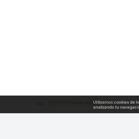
Utilizamos cookies de t
LOTUS SIT-STAND WORKSTATION
Tags
analizando tu navegaci
Más información en el post
CUANDO LA UTILIDAD