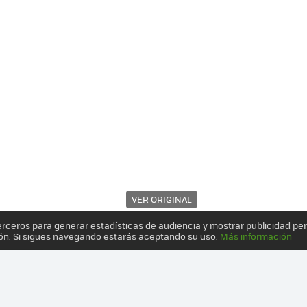
VER ORIGINAL
erceros para generar estadísticas de audiencia y mostrar publicidad pe
ón. Si sigues navegando estarás aceptando su uso.
Más información
 NO ESTÁ REÑIDA CON LA ESTÉTICA: 12 PRODUCTOS CON UN IMPRES