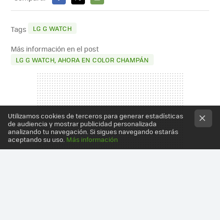
FACEBOOK
X
E-
MAIL
LG G WATCH
Tags
Más información en el post
LG G WATCH, AHORA EN COLOR CHAMPÁN
Utilizamos cookies de terceros para generar estadísticas
de audiencia y mostrar publicidad personalizada
analizando tu navegación. Si sigues navegando estarás
aceptando su uso.
Más información