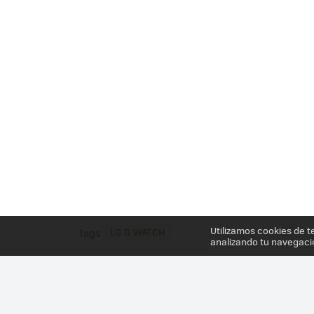
Utilizamos cookies de t
LG G WATCH
Tags
analizando tu navegaci
Más información en el post
LG G WATCH, AHORA 