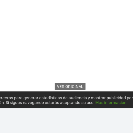
VER ORIGINAL
erceros para generar estadísticas de audiencia y mostrar publicidad pe
ón. Si sigues navegando estarás aceptando su uso.
Más información
EN COLOR CHAMPÁN