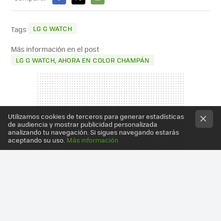
FACEBOOK
X
E-
MAIL
LG G WATCH
Tags
Más información en el post
LG G WATCH, AHORA EN COLOR CHAMPÁN
Utilizamos cookies de terceros para generar estadísticas
de audiencia y mostrar publicidad personalizada
analizando tu navegación. Si sigues navegando estarás
aceptando su uso.
Más información