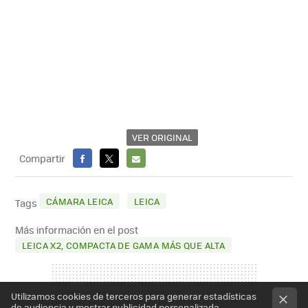
VER ORIGINAL
Compartir
FACEBOOK
X
E-
MAIL
CÁMARA LEICA
LEICA
Tags
Más información en el post
LEICA X2, COMPACTA DE GAMA MÁS QUE ALTA
Utilizamos cookies de terceros para generar estadísticas
de audiencia y mostrar publicidad personalizada