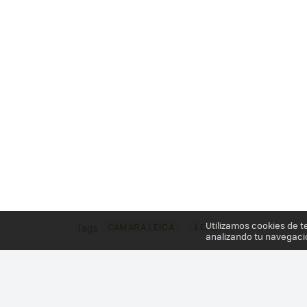
Utilizamos cookies de t
CÁMARA LEICA
LEICA
Tags
analizando tu navegaci
Más información en el post
LEICA X2, COMPACTA 