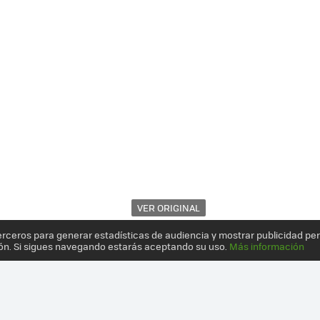
VER ORIGINAL
erceros para generar estadísticas de audiencia y mostrar publicidad pe
ón. Si sigues navegando estarás aceptando su uso.
Más información
DE GAMA MÁS QUE ALTA