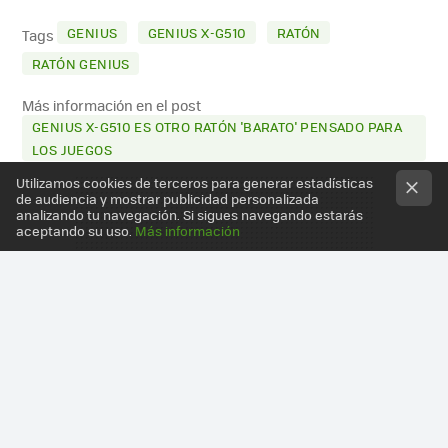
MAIL
GENIUS
GENIUS X-G510
RATÓN
Tags
RATÓN GENIUS
Más información en el post
GENIUS X-G510 ES OTRO RATÓN 'BARATO' PENSADO PARA
LOS JUEGOS
Utilizamos cookies de terceros para generar estadísticas
de audiencia y mostrar publicidad personalizada
analizando tu navegación. Si sigues navegando estarás
aceptando su uso.
Más información