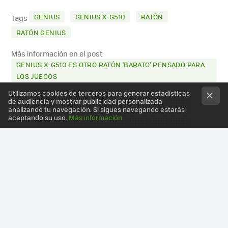
MAIL
GENIUS
GENIUS X-G510
RATÓN
Tags
RATÓN GENIUS
Más información en el post
GENIUS X-G510 ES OTRO RATÓN 'BARATO' PENSADO PARA
LOS JUEGOS
Utilizamos cookies de terceros para generar estadísticas
de audiencia y mostrar publicidad personalizada
analizando tu navegación. Si sigues navegando estarás
aceptando su uso.
Más información