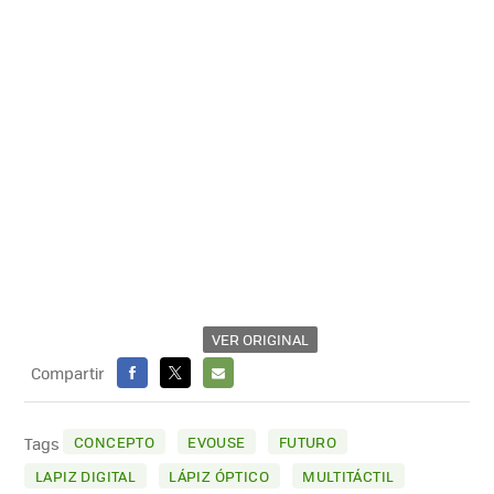
VER ORIGINAL
Compartir
FACEBOOK
X
E-
MAIL
CONCEPTO
EVOUSE
FUTURO
Tags
LAPIZ DIGITAL
LÁPIZ ÓPTICO
MULTITÁCTIL