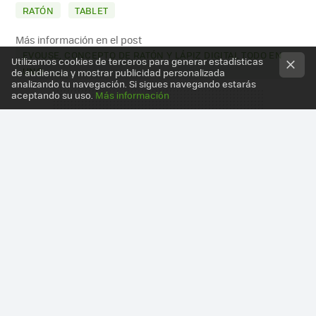
RATÓN
TABLET
Más información en el post
EVOUSE, CONCEPTO DE RATÓN Y LÁPIZ DIGITAL TODO EN
Utilizamos cookies de terceros para generar estadísticas
UNO
de audiencia y mostrar publicidad personalizada
analizando tu navegación. Si sigues navegando estarás
aceptando su uso.
Más información