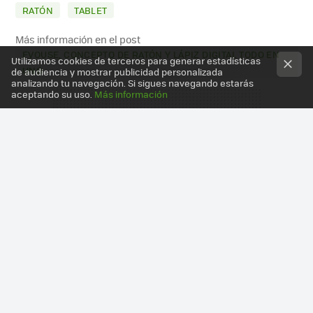
RATÓN
TABLET
Más información en el post
EVOUSE, CONCEPTO DE RATÓN Y LÁPIZ DIGITAL TODO EN
Utilizamos cookies de terceros para generar estadísticas
UNO
de audiencia y mostrar publicidad personalizada
analizando tu navegación. Si sigues navegando estarás
aceptando su uso.
Más información