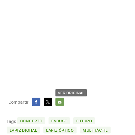
VER ORIGINAL
Compartir
FACEBOOK
X
E-
MAIL
CONCEPTO
EVOUSE
FUTURO
Tags
LAPIZ DIGITAL
LÁPIZ ÓPTICO
MULTITÁCTIL