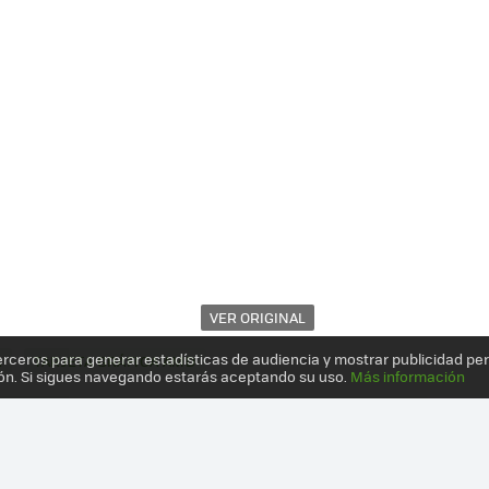
VER ORIGINAL
erceros para generar estadísticas de audiencia y mostrar publicidad pe
A
TARJETA GRÁFICA AMD
ón. Si sigues navegando estarás aceptando su uso.
Más información
 LA NUEVA GENERACIÓN DE TARJETAS GRÁFICAS ESTÁ AQUÍ