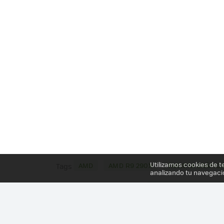
Utilizamos cookies de t
AMD
AMD R9 290X
TARJETA GRÁFIC
Tags
analizando tu navegaci
Más información en el post
AMD RADEON R9 Y R7: