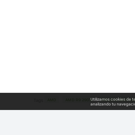
Utilizamos cookies de t
AMD
AMD R9 290X
TARJETA GRÁFIC
Tags
analizando tu navegaci
Más información en el post
AMD RADEON R9 Y R7: