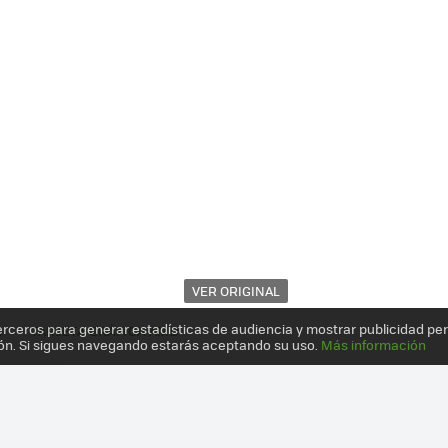
VER ORIGINAL
erceros para generar estadísticas de audiencia y mostrar publicidad pe
A
TARJETA GRÁFICA AMD
ón. Si sigues navegando estarás aceptando su uso.
Más información
 LA NUEVA GENERACIÓN DE TARJETAS GRÁFICAS ESTÁ AQUÍ