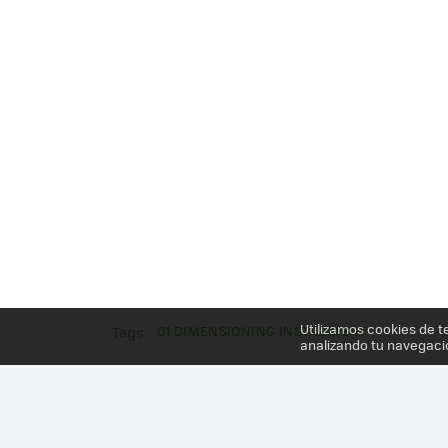
Utilizamos cookies de t
01 DIMENSIONING INSTRUMENT
Tags
analizando tu navegaci
Más información en el post
CUANDO LA UTILIDAD