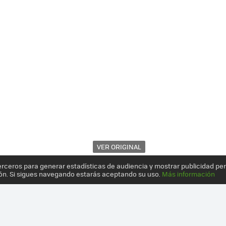
VER ORIGINAL
erceros para generar estadísticas de audiencia y mostrar publicidad pe
ón. Si sigues navegando estarás aceptando su uso.
Más información
 NO ESTÁ REÑIDA CON LA ESTÉTICA: 12 PRODUCTOS CON UN IMPRES