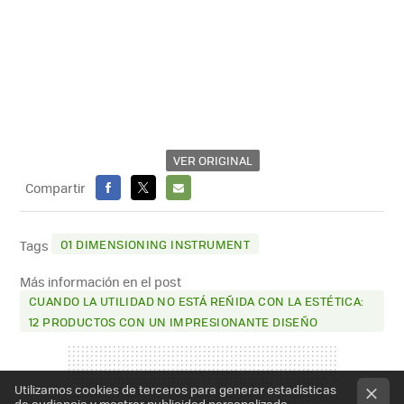
VER ORIGINAL
Compartir
FACEBOOK
X
E-
MAIL
01 DIMENSIONING INSTRUMENT
Tags
Más información en el post
CUANDO LA UTILIDAD NO ESTÁ REÑIDA CON LA ESTÉTICA:
12 PRODUCTOS CON UN IMPRESIONANTE DISEÑO
Utilizamos cookies de terceros para generar estadísticas
de audiencia y mostrar publicidad personalizada