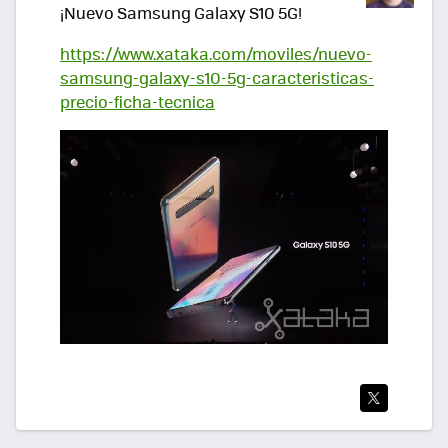
¡Nuevo Samsung Galaxy S10 5G!
https://www.xataka.com/moviles/nuevo-
samsung-galaxy-s10-5g-caracteristicas-
precio-ficha-tecnica
TWI