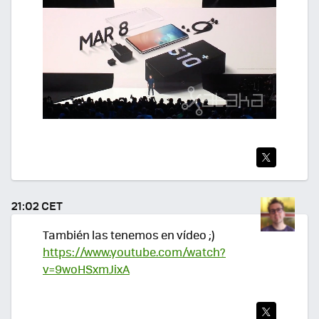
TWI
TEA
21:02 CET
R
También las tenemos en vídeo ;)
https://www.youtube.com/watch?
v=9woHSxmJixA