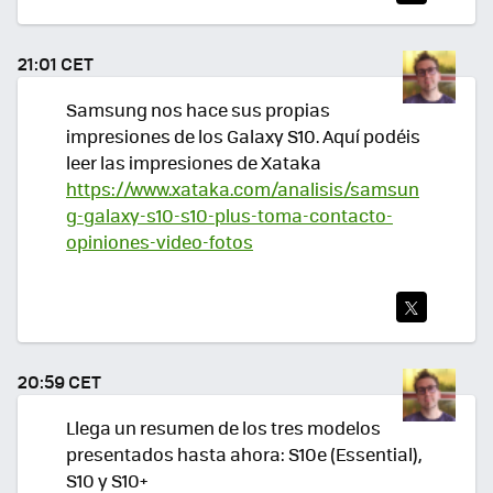
TWI
TEA
21:01 CET
R
Samsung nos hace sus propias
impresiones de los Galaxy S10. Aquí podéis
leer las impresiones de Xataka
https://www.xataka.com/analisis/samsun
g-galaxy-s10-s10-plus-toma-contacto-
opiniones-video-fotos
TWI
TEA
20:59 CET
R
Llega un resumen de los tres modelos
presentados hasta ahora: S10e (Essential),
S10 y S10+