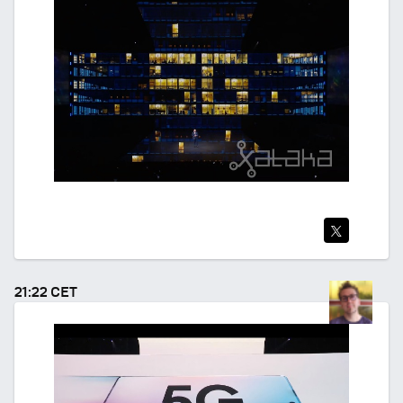
TWI
TEA
21:22 CET
R