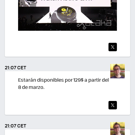
TWI
TEA
21:07 CET
R
Estarán disponibles por 129$ a partir del
8 de marzo.
TWI
TEA
21:07 CET
R