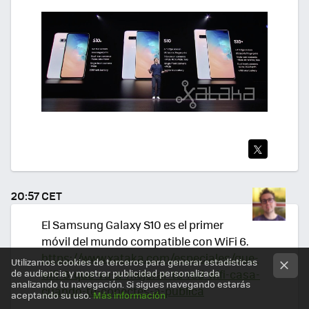
TWI
TEA
20:57 CET
R
El Samsung Galaxy S10 es el primer
móvil del mundo compatible con WiFi 6.
https://www.xataka.com/especiales/que-
Utilizamos cookies de terceros para generar estadísticas
wifi-6-que-va-a-mejorar-tu-red-wifi-casa-
de audiencia y mostrar publicidad personalizada
analizando tu navegación. Si sigues navegando estarás
cuando-te-conectes-a-publica
aceptando su uso.
Más información