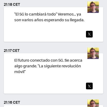
TEA
21:18 CET
R
"El 5G lo cambiará todo" Veremos... ya
son varios años esperando su llegada.
TWI
TEA
21:17 CET
R
El futuro conectado con 5G. Se acerca
algo grande. "La siguiente revolución
móvil"
TWI
TEA
21:16 CET
R