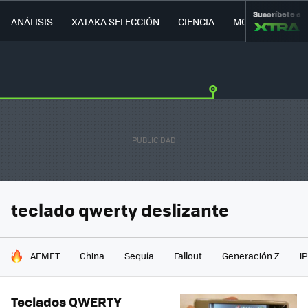
Suscríbete a
ANÁLISIS
XATAKA SELECCIÓN
CIENCIA
MOVILIDAD
teclado qwerty deslizante
HOY SE HABLA DE
AEMET
China
Sequía
Fallout
Generación Z
i
Teclados QWERTY