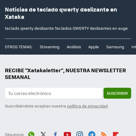
Noticias de teclado qwerty deslizante en
Xataka
teclado qwerty deslizante:Teclados QWERTY deslizantes en auge
OTROS TEMAS:
Streaming
Análisis
Apple
Samsung
In
RECIBE "Xatakaletter", NUESTRA NEWSLETTER
SEMANAL
SUSCRIBIR
Suscribiéndote aceptas nuestra
política de privacidad
Síguenos