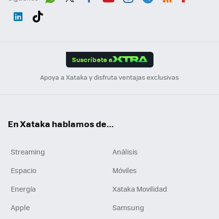
Wh
Twit
Fac
You
Inst
Tele
RSS
Flip
ats
ter
ebo
tub
agr
gra
boa
Link
Tikt
App
ok
e
am
m
rd
edI
ok
Suscríbete a
n
Apoya a Xataka y disfruta ventajas exclusivas
En Xataka hablamos de...
Streaming
Análisis
Espacio
Móviles
Energía
Xataka Movilidad
Apple
Samsung