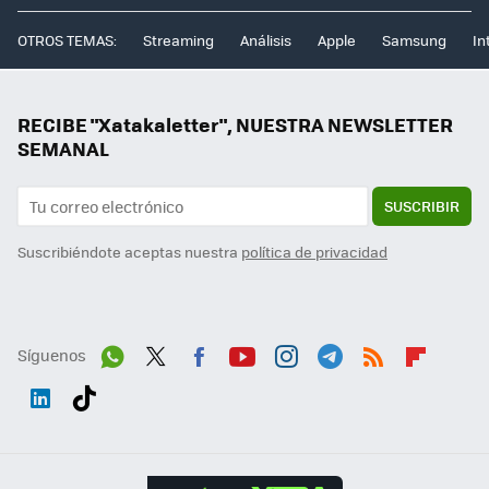
OTROS TEMAS:
Streaming
Análisis
Apple
Samsung
In
RECIBE "Xatakaletter", NUESTRA NEWSLETTER
SEMANAL
SUSCRIBIR
Suscribiéndote aceptas nuestra
política de privacidad
Síguenos
Wh
Twit
Fac
You
Inst
Tele
RSS
Flip
ats
ter
ebo
tub
agr
gra
boa
Link
Tikt
App
ok
e
am
m
rd
edI
ok