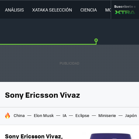
Suscríbete a
ANÁLISIS
XATAKA SELECCIÓN
CIENCIA
MOVILIDAD
Sony Ericsson Vivaz
HOY SE HABLA DE
China
Elon Musk
IA
Eclipse
Miniserie
Japón
Sony Ericsson Vivaz,