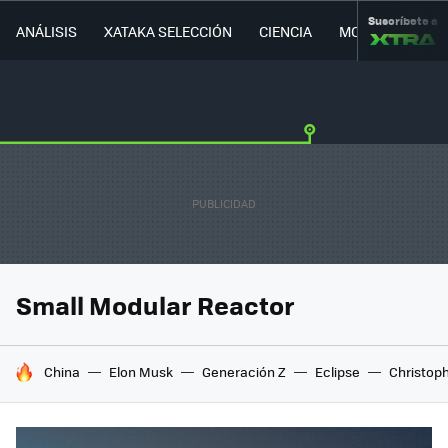
Suscríbete a
ANÁLISIS
XATAKA SELECCIÓN
CIENCIA
MOVILIDAD
Small Modular Reactor
HOY SE HABLA DE
China
Elon Musk
Generación Z
Eclipse
Christop