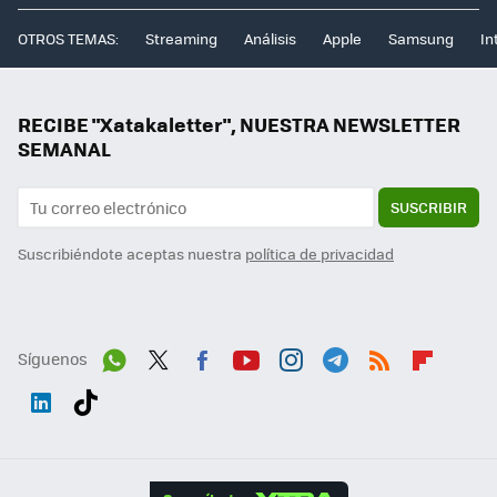
OTROS TEMAS:
Streaming
Análisis
Apple
Samsung
In
RECIBE "Xatakaletter", NUESTRA NEWSLETTER
SEMANAL
SUSCRIBIR
Suscribiéndote aceptas nuestra
política de privacidad
Síguenos
Wh
Twit
Fac
You
Inst
Tele
RSS
Flip
ats
ter
ebo
tub
agr
gra
boa
Link
Tikt
App
ok
e
am
m
rd
edI
ok