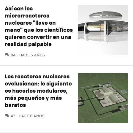
Así son los
microrreactores
nucleares "llave en
mano" que los científicos
quieren convertir en una
realidad palpable
COMENTARIOS
84
HACE 5 AÑOS
Los reactores nucleares
evolucionan: lo siguiente
es hacerlos modulares,
más pequeños y más
baratos
COMENTARIOS
47
HACE 8 AÑOS