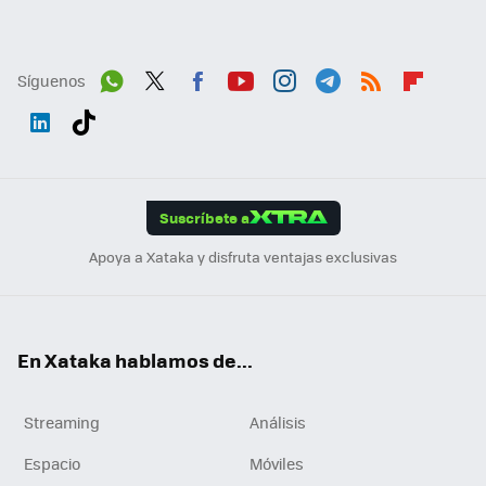
Síguenos
Wh
Twit
Fac
You
Inst
Tele
RSS
Flip
ats
ter
ebo
tub
agr
gra
boa
Link
Tikt
App
ok
e
am
m
rd
edI
ok
Suscríbete a
n
Apoya a Xataka y disfruta ventajas exclusivas
En Xataka hablamos de...
Streaming
Análisis
Espacio
Móviles