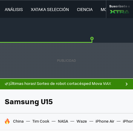
Suscríbete a
ANÁLISIS
XATAKA SELECCIÓN
CIENCIA
MOVILIDAD
🌿¡Últimas horas! Sorteo de robot cortacésped Mova ViAX
Samsung U15
HOY SE HABLA DE
China
Tim Cook
NASA
Waze
iPhone Air
iPhon