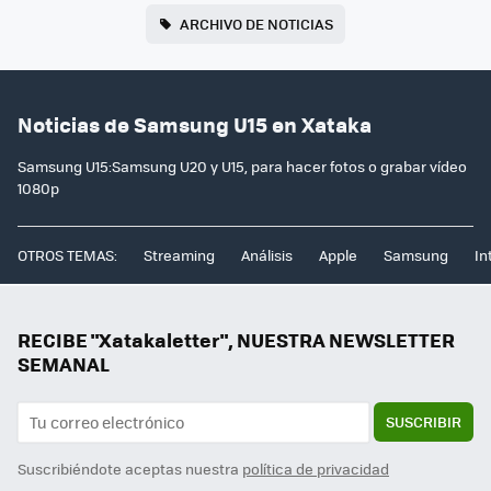
ARCHIVO DE NOTICIAS
Noticias de Samsung U15 en Xataka
Samsung U15:Samsung U20 y U15, para hacer fotos o grabar vídeo
1080p
OTROS TEMAS:
Streaming
Análisis
Apple
Samsung
In
RECIBE "Xatakaletter", NUESTRA NEWSLETTER
SEMANAL
SUSCRIBIR
Suscribiéndote aceptas nuestra
política de privacidad