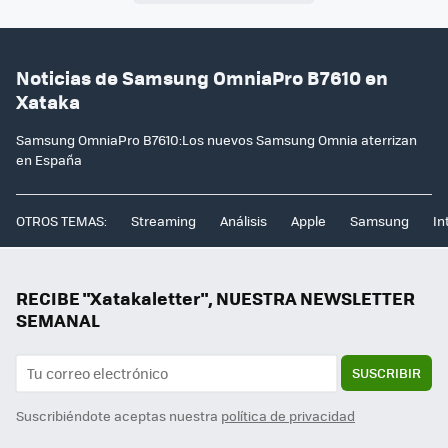
Noticias de Samsung OmniaPro B7610 en
Xataka
Samsung OmniaPro B7610:Los nuevos Samsung Omnia aterrizan
en España
OTROS TEMAS:
Streaming
Análisis
Apple
Samsung
In
RECIBE "Xatakaletter", NUESTRA NEWSLETTER
SEMANAL
SUSCRIBIR
Suscribiéndote aceptas nuestra
política de privacidad