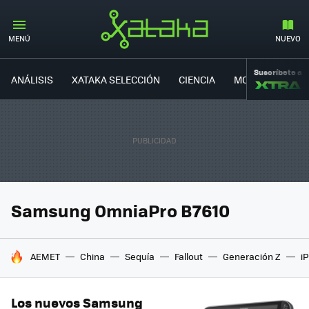
MENÚ
NUEVO
Suscríbete a
ANÁLISIS
XATAKA SELECCIÓN
CIENCIA
MOVILIDAD
Samsung OmniaPro B7610
HOY SE HABLA DE
AEMET
China
Sequía
Fallout
Generación Z
i
Los nuevos Samsung