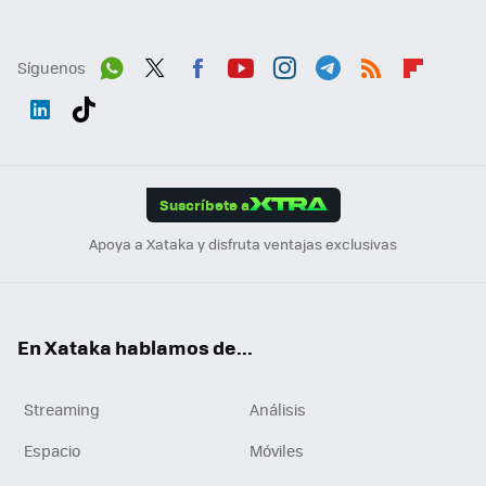
Síguenos
Wh
Twit
Fac
You
Inst
Tele
RSS
Flip
ats
ter
ebo
tub
agr
gra
boa
Link
Tikt
App
ok
e
am
m
rd
edI
ok
Suscríbete a
n
Apoya a Xataka y disfruta ventajas exclusivas
En Xataka hablamos de...
Streaming
Análisis
Espacio
Móviles