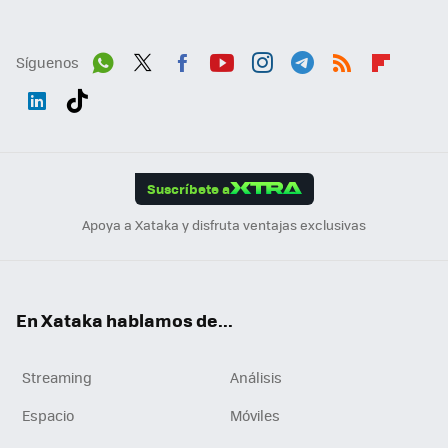
Síguenos
Wh
Twit
Fac
You
Inst
Tele
RSS
Flip
ats
ter
ebo
tub
agr
gra
boa
Link
Tikt
App
ok
e
am
m
rd
edI
ok
Suscríbete a
n
Apoya a Xataka y disfruta ventajas exclusivas
En Xataka hablamos de...
Streaming
Análisis
Espacio
Móviles