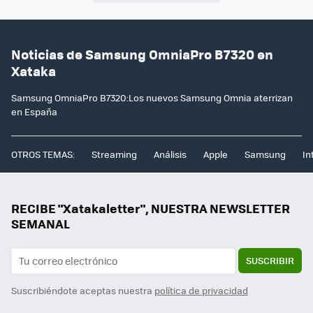
Noticias de Samsung OmniaPro B7320 en
Xataka
Samsung OmniaPro B7320:Los nuevos Samsung Omnia aterrizan
en España
OTROS TEMAS:
Streaming
Análisis
Apple
Samsung
In
RECIBE "Xatakaletter", NUESTRA NEWSLETTER
SEMANAL
SUSCRIBIR
Suscribiéndote aceptas nuestra
política de privacidad