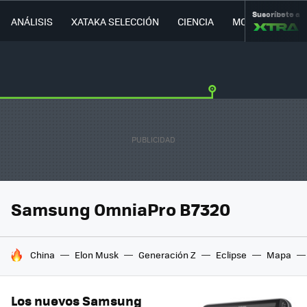
Suscríbete a
ANÁLISIS
XATAKA SELECCIÓN
CIENCIA
MOVILIDAD
Samsung OmniaPro B7320
HOY SE HABLA DE
China
Elon Musk
Generación Z
Eclipse
Mapa
Los nuevos Samsung