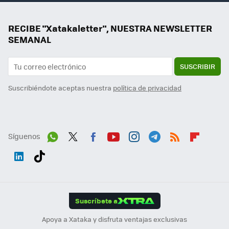
RECIBE "Xatakaletter", NUESTRA NEWSLETTER
SEMANAL
SUSCRIBIR
Suscribiéndote aceptas nuestra
política de privacidad
Síguenos
Wh
Twit
Fac
You
Inst
Tele
RSS
Flip
ats
ter
ebo
tub
agr
gra
boa
Link
Tikt
App
ok
e
am
m
rd
edI
ok
Suscríbete a
n
Apoya a Xataka y disfruta ventajas exclusivas