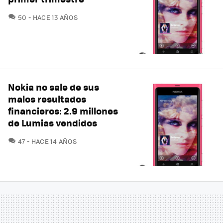
COMENTARIOS
50
HACE 13 AÑOS
Nokia no sale de sus
malos resultados
financieros: 2.9 millones
de Lumias vendidos
COMENTARIOS
47
HACE 14 AÑOS