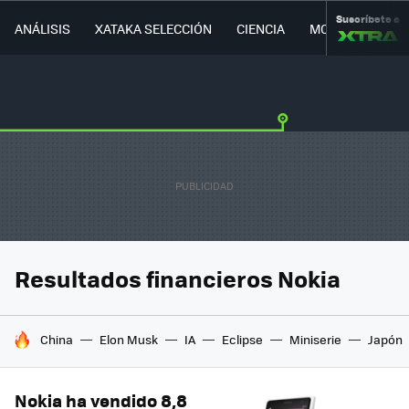
Suscríbete a
ANÁLISIS
XATAKA SELECCIÓN
CIENCIA
MOVILIDAD
Resultados financieros Nokia
HOY SE HABLA DE
China
Elon Musk
IA
Eclipse
Miniserie
Japón
Nokia ha vendido 8,8