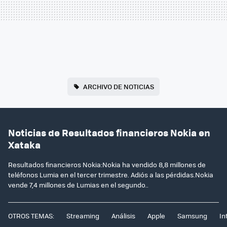
ARCHIVO DE NOTICIAS
Noticias de Resultados financieros Nokia en
Xataka
Resultados financieros Nokia:Nokia ha vendido 8,8 millones de
teléfonos Lumia en el tercer trimestre. Adiós a las pérdidas.Nokia
vende 7,4 millones de Lumias en el segundo..
OTROS TEMAS:
Streaming
Análisis
Apple
Samsung
In