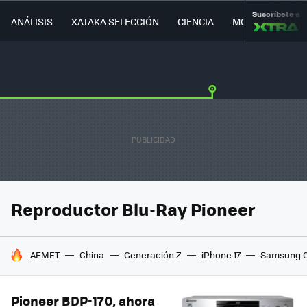
Suscríbete a
ANÁLISIS
XATAKA SELECCIÓN
CIENCIA
MOVILIDAD
Reproductor Blu-Ray Pioneer
HOY SE HABLA DE
AEMET
China
Generación Z
iPhone 17
Samsung G
Pioneer BDP-170, ahora