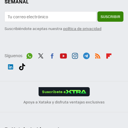
SEMANAL
SUSCRIBIR
Suscribiéndote aceptas nuestra
política de privacidad
Síguenos
Wh
Twit
Fac
You
Inst
Tele
RSS
Flip
ats
ter
ebo
tub
agr
gra
boa
Link
Tikt
App
ok
e
am
m
rd
edI
ok
Suscríbete a
n
Apoya a Xataka y disfruta ventajas exclusivas