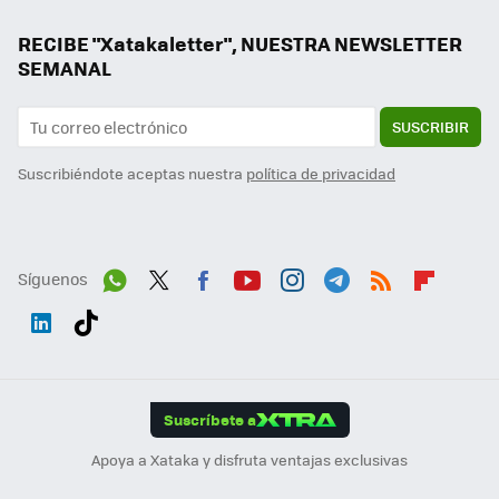
RECIBE "Xatakaletter", NUESTRA NEWSLETTER
SEMANAL
SUSCRIBIR
Suscribiéndote aceptas nuestra
política de privacidad
Síguenos
Wh
Twit
Fac
You
Inst
Tele
RSS
Flip
ats
ter
ebo
tub
agr
gra
boa
Link
Tikt
App
ok
e
am
m
rd
edI
ok
Suscríbete a
n
Apoya a Xataka y disfruta ventajas exclusivas