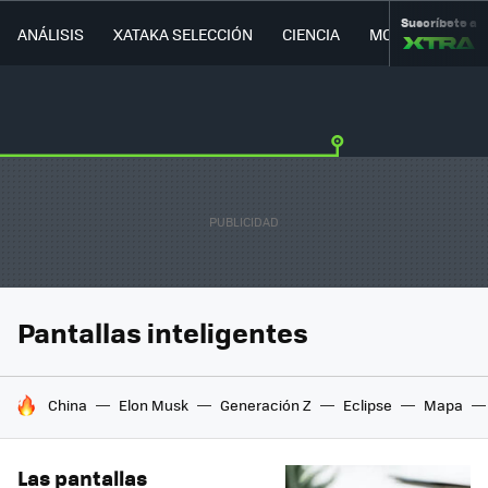
Suscríbete a
ANÁLISIS
XATAKA SELECCIÓN
CIENCIA
MOVILIDAD
Pantallas inteligentes
HOY SE HABLA DE
China
Elon Musk
Generación Z
Eclipse
Mapa
Las pantallas