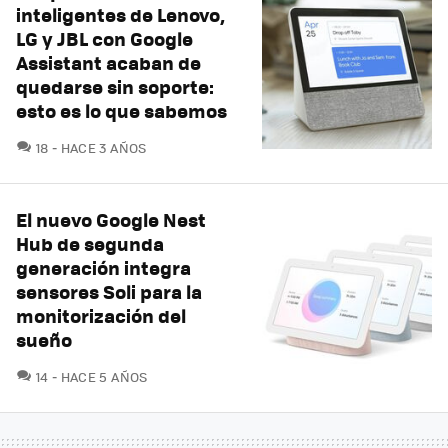
inteligentes de Lenovo,
LG y JBL con Google
Assistant acaban de
quedarse sin soporte:
esto es lo que sabemos
COMENTARIOS
18
HACE 3 AÑOS
El nuevo Google Nest
Hub de segunda
generación integra
sensores Soli para la
monitorización del
sueño
COMENTARIOS
14
HACE 5 AÑOS