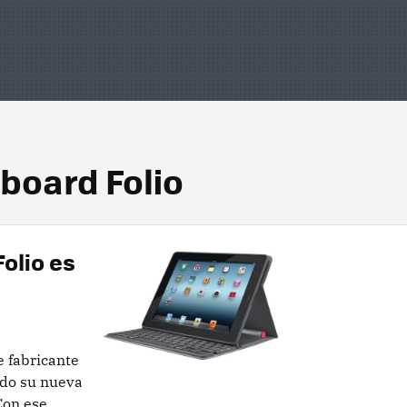
board Folio
olio es
 fabricante
ado su nueva
Con ese