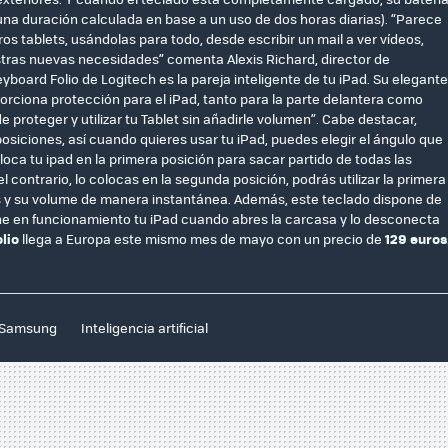
na duración calculada en base a un uso de dos horas diarias). “Parece
 tablets, usándolas para todo, desde escribir un mail a ver vídeos,
ras nuevas necesidades” comenta Alexis Richard, director de
board Folio de Logitech es la pareja inteligente de tu iPad. Su elegante
orciona protección para el iPad, tanto para la parte delantera como
e proteger y utilizar tu Tablet sin añadirle volumen”. Cabe destacar,
osiciones, así cuando quieres usar tu iPad, puedes elegir el ángulo que
ca tu ipad en la primera posición para sacar partido de todas las
el contrario, lo colocas en la segunda posición, podrás utilizar la primera
eos y su volume de manera instantánea. Además, este teclado dispone de
e en funcionamiento tu iPad cuando abres la carcasa y lo desconecta
lio
llega a Europa este mismo mes de mayo con un precio de
129 euros
Samsung
Inteligencia artificial