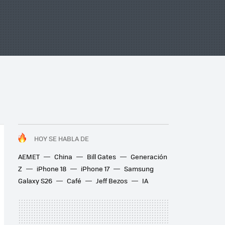
HOY SE HABLA DE
AEMET
China
Bill Gates
Generación
Z
iPhone 18
iPhone 17
Samsung
Galaxy S26
Café
Jeff Bezos
IA