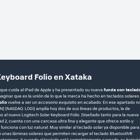
Keyboard Folio en Xataka
que cuida al iPad de Apple y ha presentado su nueva
funda con teclad
aginar que es la unión de lo que la marca ha hecho en teclados solares
olio
vuelve a ser un accesorio exquisito en acabado. En ese apartado n
GN) (NASDAQ: LOGI) amplía hoy dos de sus líneas de productos, la de
as al nuevo Logitech Solar Keyboard Folio. Diseñado tanto para la nueva
d 2, cuenta con una carcasa ultra fina y elegante que ofrece estilo y
unciona con luz natural. Muy similar al teclado solar ya disponible para
n unas láminas solares que permiten recargar el teclado Bluetooth®
o exteriores. Y cuando el teclado está completamente cargado, su baterí