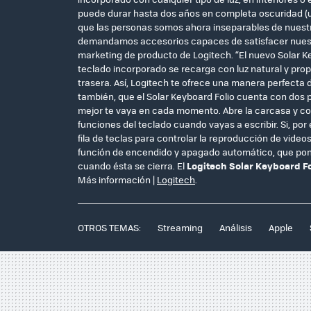
puede durar hasta dos años en completa oscuridad (u
que las personas somos ahora inseparables de nuestros
demandamos accesorios capaces de satisfacer nuest
marketing de producto de Logitech. “El nuevo Solar Key
teclado incorporado se recarga con luz natural y prop
trasera. Así, Logitech te ofrece una manera perfecta d
también, que el Solar Keyboard Folio cuenta con dos p
mejor te vaya en cada momento. Abre la carcasa y colo
funciones del teclado cuando vayas a escribir. Si, por 
fila de teclas para controlar la reproducción de vid
función de encendido y apagado automático, que pon
cuando ésta se cierra. El
Logitech Solar Keyboard Fo
Más información |
Logitech
.
OTROS TEMAS:
Streaming
Análisis
Apple