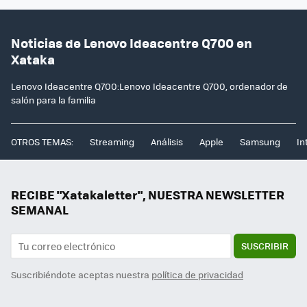
Noticias de Lenovo Ideacentre Q700 en
Xataka
Lenovo Ideacentre Q700:Lenovo Ideacentre Q700, ordenador de
salón para la familia
OTROS TEMAS:
Streaming
Análisis
Apple
Samsung
In
RECIBE "Xatakaletter", NUESTRA NEWSLETTER
SEMANAL
SUSCRIBIR
Suscribiéndote aceptas nuestra
política de privacidad