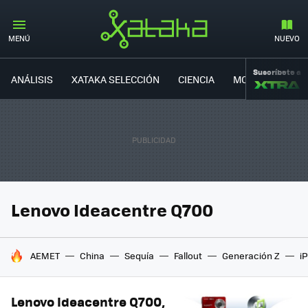
MENÚ
NUEVO
Suscríbete a
ANÁLISIS
XATAKA SELECCIÓN
CIENCIA
MOVILIDAD
Lenovo Ideacentre Q700
HOY SE HABLA DE
AEMET
China
Sequía
Fallout
Generación Z
i
Lenovo Ideacentre Q700,