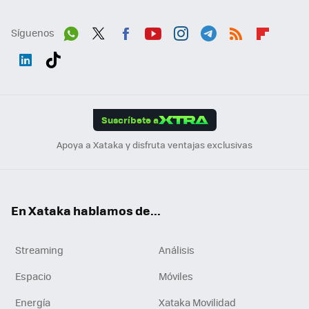
Síguenos
Wh
Twit
Fac
You
Inst
Tele
RSS
Flip
ats
ter
ebo
tub
agr
gra
boa
Link
Tikt
App
ok
e
am
m
rd
edI
ok
Suscríbete a
n
Apoya a Xataka y disfruta ventajas exclusivas
En Xataka hablamos de...
Streaming
Análisis
Espacio
Móviles
Energía
Xataka Movilidad